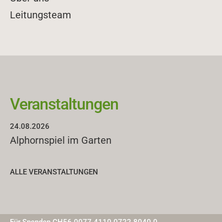
Leitungsteam
Veranstaltungen
casa falveng Seniorenzentrum
24.08.2026
Alphornspiel im Garten
Via Musel 21
·
7013 Domat/Ems
+41 81 650 31 41
·
info@casa-falveng.ch
·
sekretariat-
falveng@hin.ch
ALLE VERANSTALTUNGEN
Öffnungszeiten Administration: Montag bis Freitag, 8 bis 12
und 13.30 bis 17 Uhr