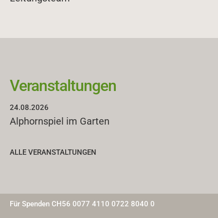
Veranstaltungen
casa falveng Seniorenzentrum
24.08.2026
Alphornspiel im Garten
Via Musel 21
·
7013 Domat/Ems
+41 81 650 31 41
·
info@casa-falveng.ch
·
sekretariat-
ALLE VERANSTALTUNGEN
falveng@hin.ch
Öffnungszeiten Administration: Montag bis Freitag, 8 bis 12
und 13.30 bis 17 Uhr
Für Spenden CH56 0077 4110 0722 8040 0